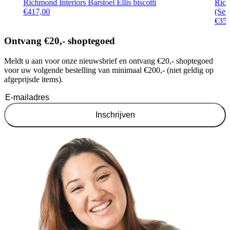
Richmond Interiors Barstoel Ellis biscotti
Rich
€
417,00
(Set
€
35
Ontvang €20,- shoptegoed
Meldt u aan voor onze nieuwsbrief en ontvang €20,- shoptegoed
voor uw volgende bestelling van minimaal €200,- (niet geldig op
afgeprijsde items).
Inschrijven