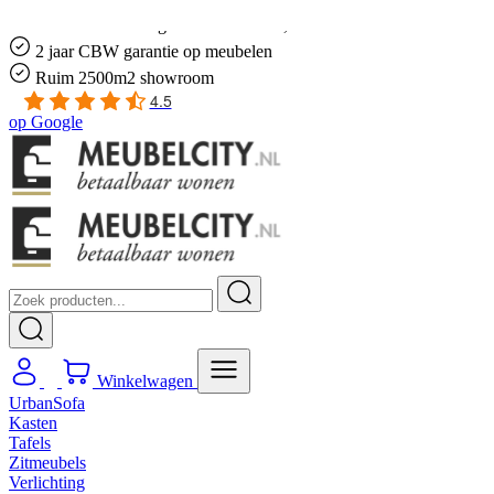
Gratis
thuis bezorgd boven de €100,-
2 jaar CBW
garantie
op meubelen
Ruim
2500m2 showroom
4.5
op
Google
Winkelwagen
UrbanSofa
Kasten
Tafels
Zitmeubels
Verlichting