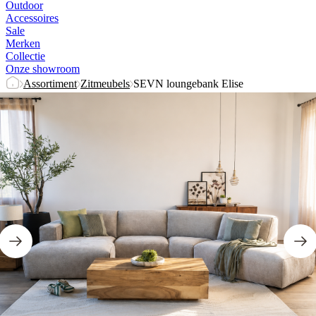
Outdoor
Accessoires
Sale
Merken
Collectie
Onze showroom
Assortiment
Zitmeubels
SEVN loungebank Elise