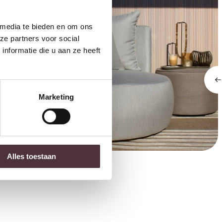
 media te bieden en om ons
ze partners voor social
nformatie die u aan ze heeft
Marketing
UrbanSofa Outdoor fauteuil Ibiza
Alles toestaan
€
1.395,00