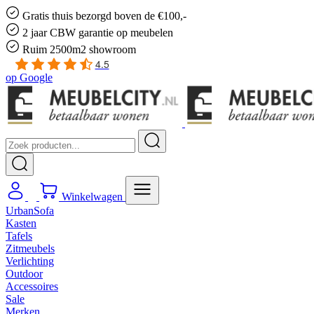
Gratis
thuis bezorgd boven de €100,-
2 jaar CBW
garantie
op meubelen
Ruim
2500m2 showroom
4.5
op
Google
Winkelwagen
UrbanSofa
Kasten
Tafels
Zitmeubels
Verlichting
Outdoor
Accessoires
Sale
Merken