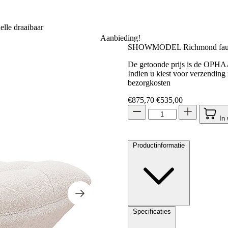
le draaibaar
Aanbieding!
SHOWMODEL Richmond fauteui
De getoonde prijs is de OPH
Indien u kiest voor verzending
bezorgkosten
Oorspronkelijke prijs 
Huidige prijs 
€
875,70
€
535,00
In
Productinformatie
Specificaties