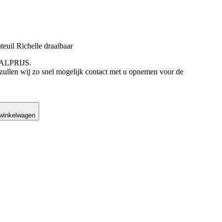
l Richelle draaibaar
AALPRIJS.
 zullen wij zo snel mogelijk contact met u opnemen voor de
was: €875,70.
is: €535,00.
 winkelwagen