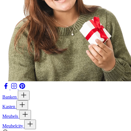
Banken
Kasten
Meubels
Meubelcity