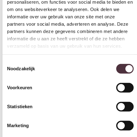
Productinformatie
partners voor social media, adverteren en analyse. Deze
partners kunnen deze gegevens combineren met andere
informatie die u aan ze heeft verstrekt of die ze hebben
verzameld op basis van uw gebruik van hun services.
Toestemmingsselectie
Specificaties
Noodzakelijk
Voorkeuren
Categorie
Eettafels
Statistieken
Merk
Starfurn
Marketing
Gratis
thuis bezorgd boven de €100,-
2 jaar CBW
garantie
op meubelen
Alles toestaan
Ruim
2500m2 showroom