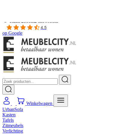
Gratis
thuis bezorgd boven de €100,-
2 jaar CBW
garantie
op meubelen
Ruim
2500m2 showroom
4.5
op
Google
Winkelwagen
UrbanSofa
Kasten
Tafels
Zitmeubels
Verlichting