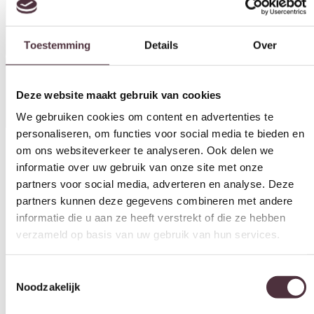
Deze website maakt gebruik van cookies
Specificaties
We gebruiken cookies om content en advertenties te
personaliseren, om functies voor social media te bieden en
om ons websiteverkeer te analyseren. Ook delen we
informatie over uw gebruik van onze site met onze
partners voor social media, adverteren en analyse. Deze
Categorie
partners kunnen deze gegevens combineren met andere
Barstoelen
informatie die u aan ze heeft verstrekt of die ze hebben
Merk
verzameld op basis van uw gebruik van hun services.
Tower Living
Toestemmingsselectie
Noodzakelijk
Gratis
thuis bezorgd boven de €100,-
2 jaar CBW
garantie
op meubelen
Ruim
2500m2 showroom
Voorkeuren