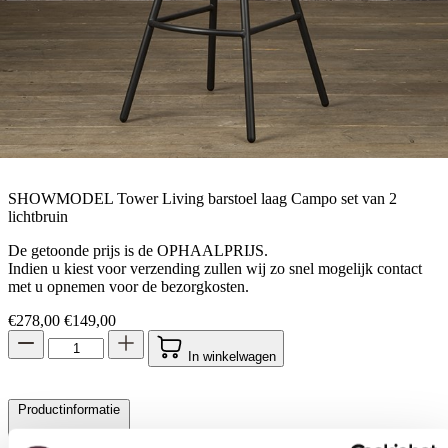
SHOWMODEL Tower Living barstoel laag Campo set van 2
lichtbruin
De getoonde prijs is de OPHAALPRIJS.
Indien u kiest voor verzending zullen wij zo snel mogelijk contact
met u opnemen voor de bezorgkosten.
Oorspronkelijke prijs was: €278,00.
Huidige prijs is: €149,00.
€
278,00
€
149,00
In winkelwagen
Productinformatie
Toestemming
Details
Over