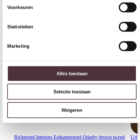
Statistieken
Interessant voor jou
Marketing
Alles toestaan
Selectie toestaan
Weigeren
Richmond Interiors Eetkamerstoel Odarby brown tweed
Urb