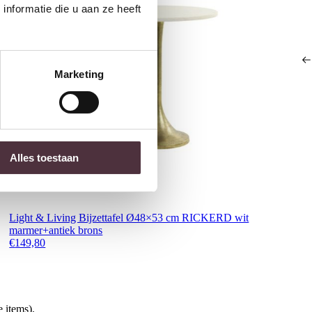
nformatie die u aan ze heeft
Marketing
Alles toestaan
Light & Living Bijzettafel Ø48×53 cm RICKERD wit
marmer+antiek brons
€
149,80
 items).