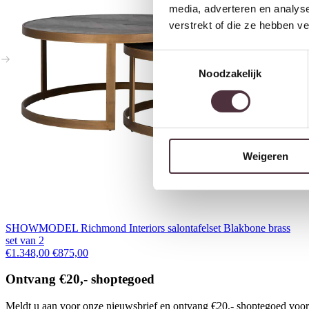
media, adverteren en analys
verstrekt of die ze hebben v
Toestemmingsselectie
Noodzakelijk
Weigeren
SHOWMODEL Richmond Interiors salontafelset Blakbone brass
set van 2
Oorspronkelijke prijs was: €1.348,00.
Huidige prijs is: €875,00.
€
1.348,00
€
875,00
Ontvang €20,- shoptegoed
Meldt u aan voor onze nieuwsbrief en ontvang €20,- shoptegoed voor u