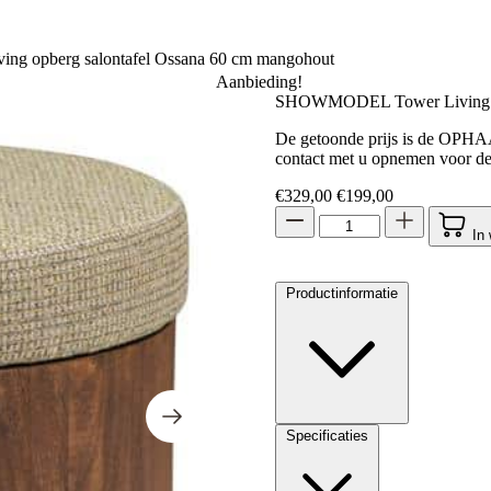
 opberg salontafel Ossana 60 cm mangohout
Aanbieding!
SHOWMODEL Tower Living opb
De getoonde prijs is de OPHAA
contact met u opnemen voor de
Oorspronkelijke prijs 
Huidige prijs 
€
329,00
€
199,00
In
Productinformatie
Specificaties