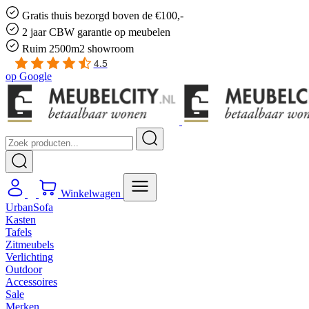
Gratis
thuis bezorgd boven de €100,-
2 jaar CBW
garantie
op meubelen
Ruim
2500m2 showroom
4.5
op
Google
Winkelwagen
UrbanSofa
Kasten
Tafels
Zitmeubels
Verlichting
Outdoor
Accessoires
Sale
Merken