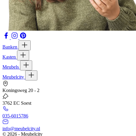
Banken
Kasten
Meubels
Meubelcity
Koningsweg 20 - 2
3762 EC Soest
035-6015786
info@meubelcity.nl
© 2026 - Meubelcity