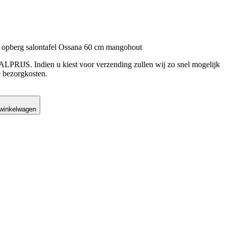
erg salontafel Ossana 60 cm mangohout
LPRIJS. Indien u kiest voor verzending zullen wij zo snel mogelijk
 bezorgkosten.
was: €329,00.
is: €199,00.
 winkelwagen