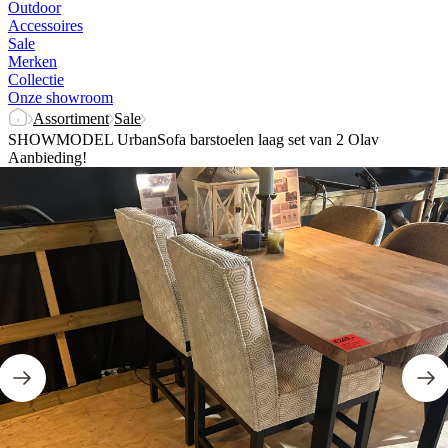
Outdoor
Accessoires
Sale
Merken
Collectie
Onze showroom
Assortiment
Sale
SHOWMODEL UrbanSofa barstoelen laag set van 2 Olav
Aanbieding!