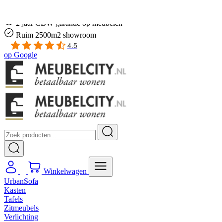
Gratis
thuis bezorgd boven de €100,-
2 jaar CBW
garantie
op meubelen
Ruim
2500m2 showroom
4.5
op
Google
Winkelwagen
UrbanSofa
Kasten
Tafels
Zitmeubels
Verlichting