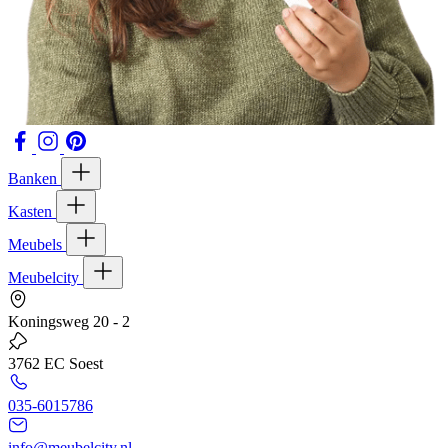
Banken
Kasten
Meubels
Meubelcity
Koningsweg 20 - 2
3762 EC Soest
035-6015786
info@meubelcity.nl