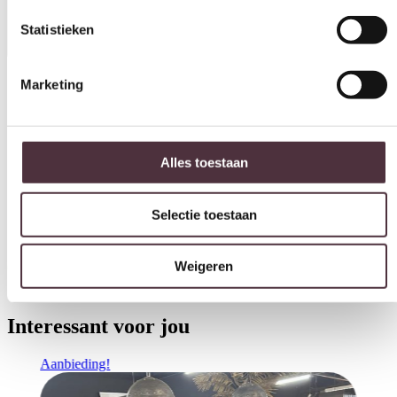
Marketing
Categorie
Barstoelen
Alles toestaan
Merk
UrbanSofa
Selectie toestaan
Gratis
thuis bezorgd boven de €100,-
Weigeren
2 jaar CBW
garantie
op meubelen
Ruim
2500m2 showroom
Interessant voor jou
Aanbieding!