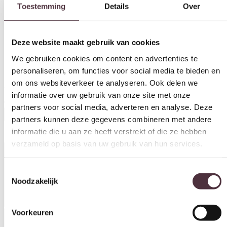
Deze website maakt gebruik van cookies
We gebruiken cookies om content en advertenties te
personaliseren, om functies voor social media te bieden en
SHOWMODEL UrbanSofa barstoelen laag set van 2 Olav
om ons websiteverkeer te analyseren. Ook delen we
De getoonde prijs is de OPHAALPRIJS.
informatie over uw gebruik van onze site met onze
Indien u kiest voor verzending zullen wij zo snel mogelijk contact
partners voor social media, adverteren en analyse. Deze
met u opnemen voor de bezorgkosten
partners kunnen deze gegevens combineren met andere
Oorspronkelijke prijs was: €768,00.
Huidige prijs is: €599,00.
€
768,00
€
599,00
informatie die u aan ze heeft verstrekt of die ze hebben
verzameld op basis van uw gebruik van hun services.
In winkelwagen
Toestemmingsselectie
Productinformatie
Noodzakelijk
Voorkeuren
Specificaties
Statistieken