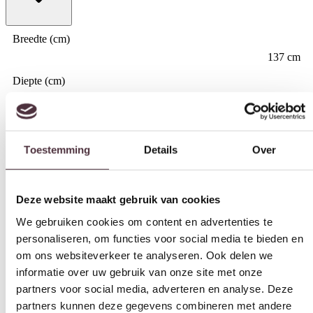
Breedte (cm)
137 cm
Diepte (cm)
Toestemming
Details
Over
52 cm
Hoogte (cm)
100 cm
Deze website maakt gebruik van cookies
Kleur
We gebruiken cookies om content en advertenties te
personaliseren, om functies voor social media te bieden en
groen, rood, wit
om ons websiteverkeer te analyseren. Ook delen we
Materiaal
informatie over uw gebruik van onze site met onze
Mangohout, Metaal
partners voor social media, adverteren en analyse. Deze
Merk
partners kunnen deze gegevens combineren met andere
informatie die u aan ze heeft verstrekt of die ze hebben
Starfurn
verzameld op basis van uw gebruik van hun services.
Gemonteerd geleverd
Ja