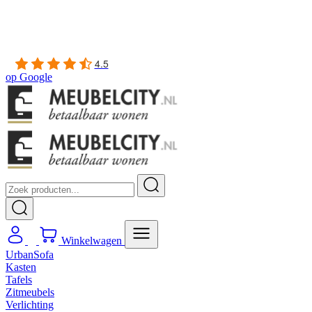
Gratis
thuis bezorgd boven de €100,-
2 jaar CBW
garantie
op meubelen
Ruim
2500m2 showroom
4.5
op
Google
Winkelwagen
UrbanSofa
Kasten
Tafels
Zitmeubels
Verlichting