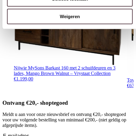
Nijwie MySons Barkast 160 met 2 schuifdeuren en 3
lades, Mango Brown Walnut – Vrystaat Collection
€
1.199,00
Tow
€
67
Ontvang €20,- shoptegoed
Meldt u aan voor onze nieuwsbrief en ontvang €20,- shoptegoed
voor uw volgende bestelling van minimaal €200,- (niet geldig op
afgeprijsde items).