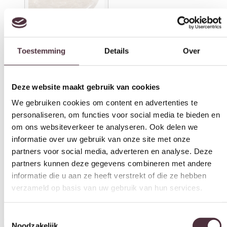
Toestemming
Details
Over
Deze website maakt gebruik van cookies
We gebruiken cookies om content en advertenties te
personaliseren, om functies voor social media te bieden en
om ons websiteverkeer te analyseren. Ook delen we
informatie over uw gebruik van onze site met onze
partners voor social media, adverteren en analyse. Deze
partners kunnen deze gegevens combineren met andere
informatie die u aan ze heeft verstrekt of die ze hebben
verzameld op basis van uw gebruik van hun services.
Toestemmingsselectie
Starfurn Bijzettafel Noel Bruin Marmer 60 cm
Noodzakelijk
€
249,00