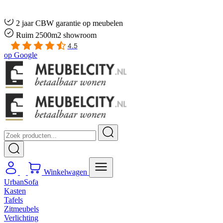
Gratis
thuis bezorgd boven de €100,-
2 jaar CBW
garantie
op meubelen
Ruim
2500m2 showroom
4.5
op
Google
Winkelwagen
UrbanSofa
Kasten
Tafels
Zitmeubels
Verlichting