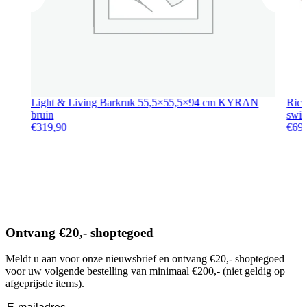
Light & Living Barkruk 55,5×55,5×94 cm KYRAN
Rich
bruin
swiv
€
319,90
€
69
Ontvang €20,- shoptegoed
Meldt u aan voor onze nieuwsbrief en ontvang €20,- shoptegoed
voor uw volgende bestelling van minimaal €200,- (niet geldig op
afgeprijsde items).