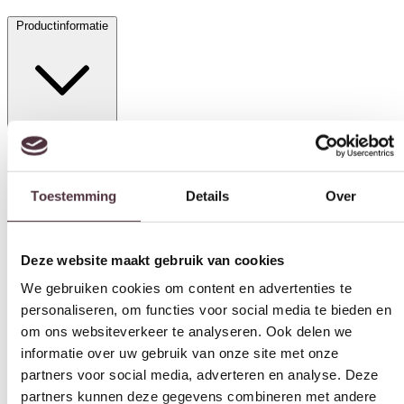
Productinformatie
Toestemming
Details
Over
Specificaties
Deze website maakt gebruik van cookies
We gebruiken cookies om content en advertenties te
Materiaal
personaliseren, om functies voor social media te bieden en
Stof
om ons websiteverkeer te analyseren. Ook delen we
informatie over uw gebruik van onze site met onze
Kleur
partners voor social media, adverteren en analyse. Deze
Lichtbruin
partners kunnen deze gegevens combineren met andere
Breedte (cm)
informatie die u aan ze heeft verstrekt of die ze hebben
59 cm
verzameld op basis van uw gebruik van hun services.