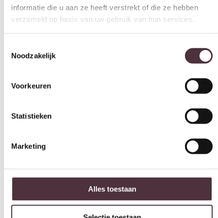
Diepte (cm)
Toestemmingsselectie
61 cm
Noodzakelijk
Hoogte (cm)
85 cm
Voorkeuren
Zitdiepte (cm)
43,5 cm
Statistieken
Zithoogte (cm)
48 cm
Marketing
Armhoogte (cm)
64 cm
Merk
Alles toestaan
Starfurn
Armleuningen
Selectie toestaan
Ja
Gemonteerd geleverd
Weigeren
Ja