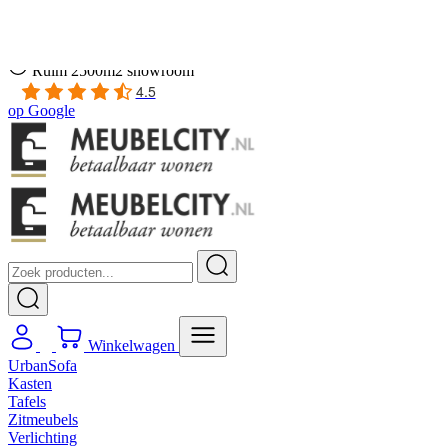
Gratis
thuis bezorgd boven de €100,-
2 jaar CBW
garantie
op meubelen
Ruim
2500m2 showroom
4.5
op
Google
Winkelwagen
UrbanSofa
Kasten
Tafels
Zitmeubels
Verlichting