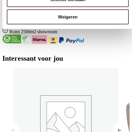
Gratis
thuis bezorgd boven de €100,-
2 jaar CBW
garantie
op meubelen
Ruim
2500m2 showroom
Interessant voor jou