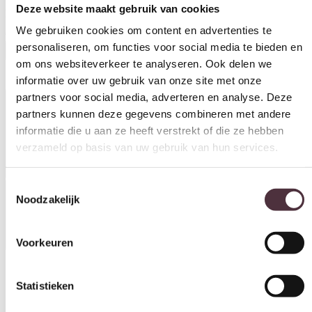
Starfurn Eettafel Madison Brown | 160 cm | Deens Ovaal | Poot
Black
personaliseren, om functies voor social media te bieden en
om ons websiteverkeer te analyseren. Ook delen we
€
649,00
informatie over uw gebruik van onze site met onze
In winkelwagen
partners voor social media, adverteren en analyse. Deze
partners kunnen deze gegevens combineren met andere
Productinformatie
informatie die u aan ze heeft verstrekt of die ze hebben
verzameld op basis van uw gebruik van hun services.
Toestemmingsselectie
Noodzakelijk
Specificaties
Voorkeuren
Statistieken
Vorm
Deens ovaal
Marketing
Breedte (cm)