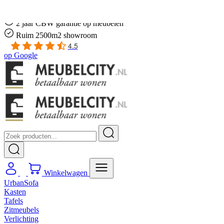
Gratis
thuis bezorgd boven de €100,-
2 jaar CBW
garantie
op meubelen
Ruim
2500m2 showroom
4.5
op
Google
Winkelwagen
UrbanSofa
Kasten
Tafels
Zitmeubels
Verlichting