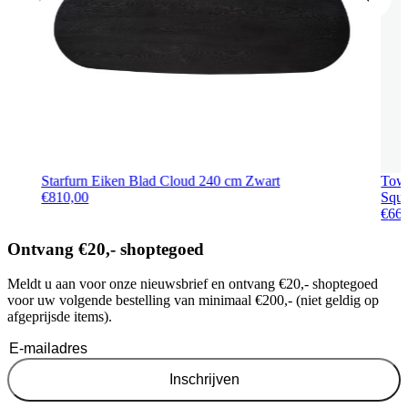
Starfurn Eiken Blad Cloud 240 cm Zwart
Towe
€
810,00
Squa
€
66
Ontvang €20,- shoptegoed
Meldt u aan voor onze nieuwsbrief en ontvang €20,- shoptegoed
voor uw volgende bestelling van minimaal €200,- (niet geldig op
afgeprijsde items).
Inschrijven