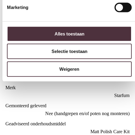
160 cm
Diepte (cm)
Alles toestaan
90 cm
Hoogte (cm)
Selectie toestaan
76 cm
Materiaal
Weigeren
Mangohout
Kleur
Bruin
Merk
Starfurn
Gemonteerd geleverd
Nee (handgrepen en/of poten nog monteren)
Geadviseerd onderhoudsmiddel
Matt Polish Care Kit