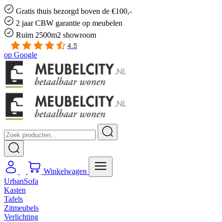
Gratis
thuis bezorgd boven de €100,-
2 jaar CBW
garantie
op meubelen
Ruim
2500m2 showroom
4.5
op
Google
Winkelwagen
UrbanSofa
Kasten
Tafels
Zitmeubels
Verlichting