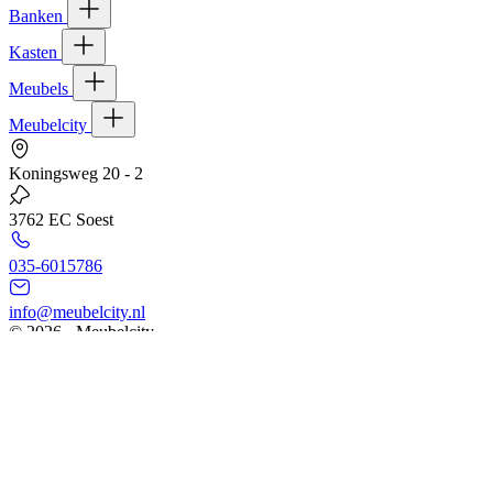
Banken
Kasten
Meubels
Meubelcity
Koningsweg 20 - 2
3762 EC Soest
035-6015786
info@meubelcity.nl
© 2026 - Meubelcity
Gratis shoptegoed ontvangen?
Schrijf u hier in voor onze nieuwsbrief en ontvang €20,- shoptegoed