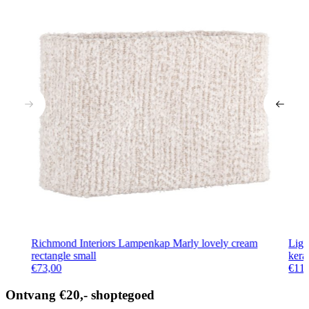
Richmond Interiors Lampenkap Marly lovely cream
Lig
rectangle small
kera
€
73,00
€
11
Ontvang €20,- shoptegoed