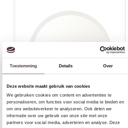
Toestemming
Details
Over
Deze website maakt gebruik van cookies
We gebruiken cookies om content en advertenties te
personaliseren, om functies voor social media te bieden en
om ons websiteverkeer te analyseren. Ook delen we
informatie over uw gebruik van onze site met onze
partners voor social media, adverteren en analyse. Deze
Starfurn Spiegel Dide | 80 cm | Sand
partners kunnen deze gegevens combineren met andere
informatie die u aan ze heeft verstrekt of die ze hebben
€
119,00