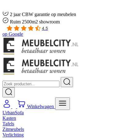
Gratis
thuis bezorgd boven de €100,-
2 jaar CBW
garantie
op meubelen
Ruim
2500m2 showroom
4.5
op
Google
Winkelwagen
UrbanSofa
Kasten
Tafels
Zitmeubels
Verlichting