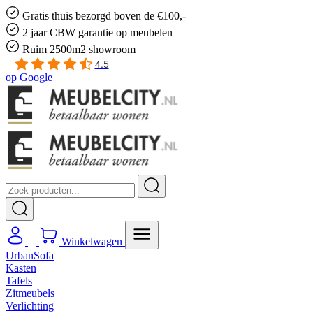
Gratis
thuis bezorgd boven de €100,-
2 jaar CBW
garantie
op meubelen
Ruim
2500m2 showroom
4.5
op
Google
Winkelwagen
UrbanSofa
Kasten
Tafels
Zitmeubels
Verlichting