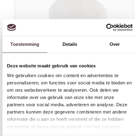
Toestemming
Details
Over
Deze website maakt gebruik van cookies
We gebruiken cookies om content en advertenties te
personaliseren, om functies voor social media te bieden en
om ons websiteverkeer te analyseren. Ook delen we
informatie over uw gebruik van onze site met onze
partners voor social media, adverteren en analyse. Deze
Tower Living eetkamerstoel Porto draaibaar met arm beige
partners kunnen deze gegevens combineren met andere
informatie die u aan ze heeft verstrekt of die ze hebben
€
159,00
verzameld op basis van uw gebruik van hun services.
In winkelwagen