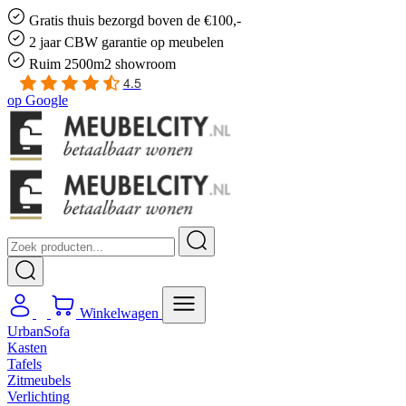
Gratis
thuis bezorgd boven de €100,-
2 jaar CBW
garantie
op meubelen
Ruim
2500m2 showroom
4.5
op
Google
Winkelwagen
UrbanSofa
Kasten
Tafels
Zitmeubels
Verlichting