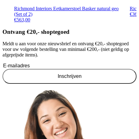
Richmond Interiors Eetkamerstoel Basker natural geo
Rich
(Set of 2)
€
36
€
563,00
Ontvang €20,- shoptegoed
Meldt u aan voor onze nieuwsbrief en ontvang €20,- shoptegoed
voor uw volgende bestelling van minimaal €200,- (niet geldig op
afgeprijsde items).
Inschrijven