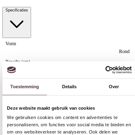
Specificaties
Vorm
Rond
Breedte (cm)
Toestemming
Details
Over
130 cm
Diepte (cm)
Deze website maakt gebruik van cookies
130 cm
We gebruiken cookies om content en advertenties te
Hoogte (cm)
personaliseren, om functies voor social media te bieden en
77 cm
om ons websiteverkeer te analyseren. Ook delen we
Materiaal
informatie over uw gebruik van onze site met onze
partners voor social media, adverteren en analyse. Deze
Acaciahout
partners kunnen deze gegevens combineren met andere
Kleur