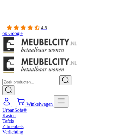
Gratis
thuis bezorgd boven de €100,-
2 jaar CBW
garantie
op meubelen
Ruim
2500m2 showroom
4.5
op
Google
Winkelwagen
UrbanSofa®
Kasten
Tafels
Zitmeubels
Verlichting