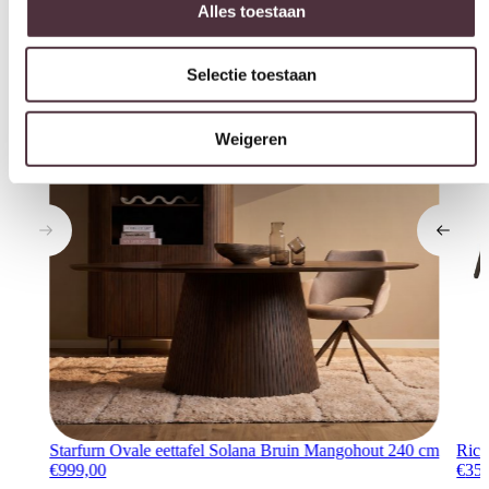
Interessant voor jou
Weigeren
Starfurn Ovale eettafel Solana Bruin Mangohout 240 cm
Rich
€
999,00
€
35