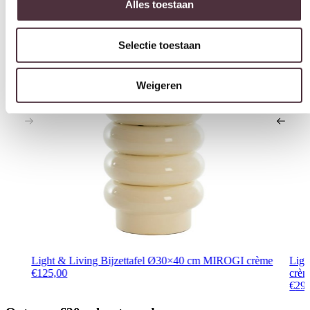
Weigeren
Light & Living Bijzettafel Ø30×40 cm MIROGI crème
Lig
€
125,00
crèm
€
29