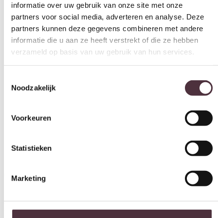
verzameld op basis van uw gebruik van hun services.
Merk
Tower Living
Toestemmingsselectie
Gemonteerd geleverd
Noodzakelijk
Nee (handgrepen en/of poten nog monteren)
Geadviseerd onderhoudsmiddel
Voorkeuren
Matt Polish Care Kit
Categorie
Statistieken
Eettafels
Marketing
Gratis
thuis bezorgd boven de €100,-
2 jaar CBW
garantie
op meubelen
Ruim
2500m2 showroom
Alles toestaan
Interessant voor jou
Selectie toestaan