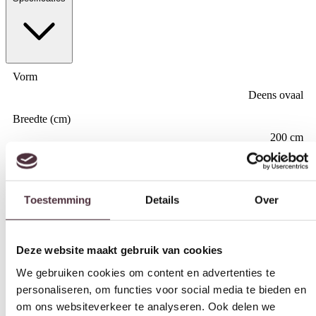
Vorm
Deens ovaal
Breedte (cm)
Toestemming
Details
Over
200 cm
Diepte (cm)
110 cm
Deze website maakt gebruik van cookies
Hoogte (cm)
We gebruiken cookies om content en advertenties te
78 cm
personaliseren, om functies voor social media te bieden en
om ons websiteverkeer te analyseren. Ook delen we
Materiaal
informatie over uw gebruik van onze site met onze
Mangohout
partners voor social media, adverteren en analyse. Deze
Kleur
partners kunnen deze gegevens combineren met andere
Naturel
informatie die u aan ze heeft verstrekt of die ze hebben