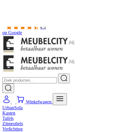
Gratis
thuis bezorgd boven de €100,-
2 jaar CBW
garantie
op meubelen
Ruim
2500m2 showroom
4.5
op
Google
Winkelwagen
UrbanSofa
Kasten
Tafels
Zitmeubels
Verlichting