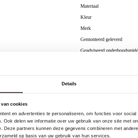
Materiaal
Kleur
Merk
Gemonteerd geleverd
Geadviseerd onderhoudsmidd
Categorie
Gratis
thuis bezorgd boven 
Details
2 jaar CBW
garantie
op me
Ruim
2500m2 showroom
 van cookies
ent en advertenties te personaliseren, om functies voor social
. Ook delen we informatie over uw gebruik van onze site met on
Interessant voor jou
e. Deze partners kunnen deze gegevens combineren met andere i
erzameld op basis van uw gebruik van hun services.