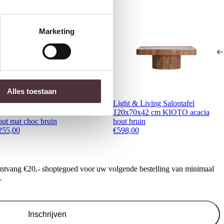
Marketing
Alles toestaan
ight & Living Bijzettafel S/2
Light & Living Salontafel
5x60x30+45x42x40 cm YAO
120x70x42 cm KIOTO acacia
out mat choc bruin
hout bruin
255,00
€
598,00
ontvang €20,- shoptegoed voor uw volgende bestelling van minimaal
.
Inschrijven