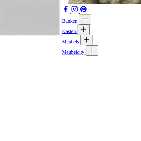
Banken
Kasten
Meubels
Meubelcity