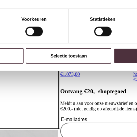
Voorkeuren
Statistieken
Selectie toestaan
Richmond Interiors Salontafel
L
Bloomstone white 160×80
6
€
1.073,00
h
€
Ontvang €20,- shoptegoed
Meldt u aan voor onze nieuwsbrief en 
€200,- (niet geldig op afgeprijsde items)