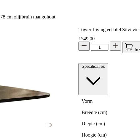
x78 cm olijfbruin mangohout
Tower Living eettafel Silvi v
€
549,00
In
Specificaties
Vorm
Breedte (cm)
Diepte (cm)
Hoogte (cm)