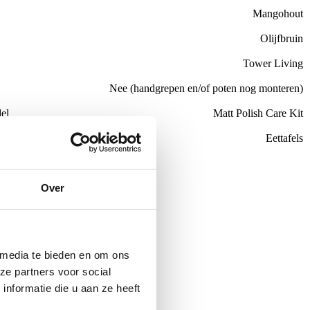
Mangohout
Olijfbruin
Tower Living
Nee (handgrepen en/of poten nog monteren)
el
Matt Polish Care Kit
Eettafels
de €100,-
Over
ubelen
 media te bieden en om ons
ze partners voor social
nformatie die u aan ze heeft