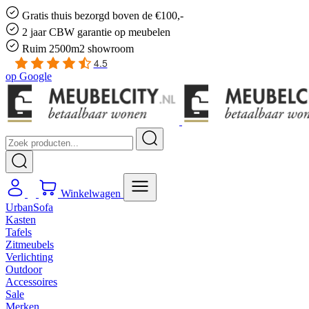
Gratis
thuis bezorgd boven de €100,-
2 jaar CBW
garantie
op meubelen
Ruim
2500m2 showroom
4.5
op
Google
Winkelwagen
UrbanSofa
Kasten
Tafels
Zitmeubels
Verlichting
Outdoor
Accessoires
Sale
Merken