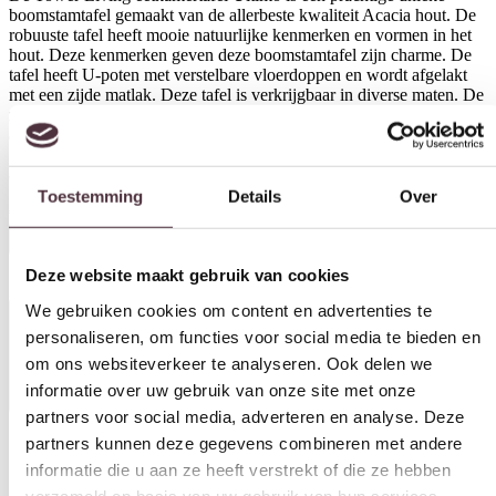
boomstamtafel gemaakt van de allerbeste kwaliteit Acacia hout. De
robuuste tafel heeft mooie natuurlijke kenmerken en vormen in het
hout. Deze kenmerken geven deze boomstamtafel zijn charme. De
tafel heeft U-poten met verstelbare vloerdoppen en wordt afgelakt
met een zijde matlak. Deze tafel is verkrijgbaar in diverse maten. De
zwartkleurige tafel is gezandstraald. Door het zandstralen worden de
Toestemming
Details
Over
accenten en houtnerven extra benadrukt, maar er worden ook
‘nieuwe’ naden & groeven gerealiseerd. Dit zorgt voor een levendig
& stoer tafelblad.
Deze website maakt gebruik van cookies
€
759,00
We gebruiken cookies om content en advertenties te
In winkelwagen
personaliseren, om functies voor social media te bieden en
om ons websiteverkeer te analyseren. Ook delen we
Specificaties
informatie over uw gebruik van onze site met onze
partners voor social media, adverteren en analyse. Deze
partners kunnen deze gegevens combineren met andere
informatie die u aan ze heeft verstrekt of die ze hebben
verzameld op basis van uw gebruik van hun services.
Vorm
Rechthoekig
Toestemmingsselectie