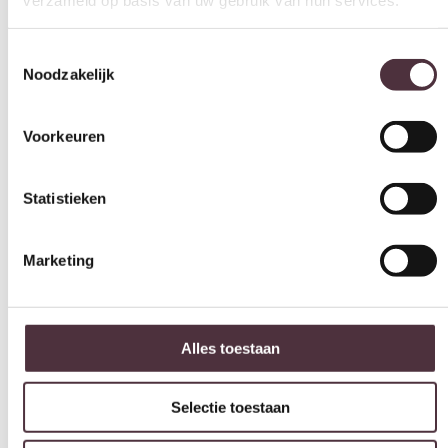
Breedte (cm)
Noodzakelijk
220 cm
Diepte (cm)
Voorkeuren
100 cm
Hoogte (cm)
Statistieken
78 cm
Materiaal
Marketing
Acaciahout
Kleur
Zwart
Alles toestaan
Merk
Tower Living
Selectie toestaan
Gemonteerd geleverd
Nee (handgrepen en/of poten nog monteren)
Weigeren
Geadviseerd onderhoudsmiddel