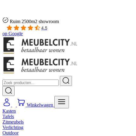
Gratis
thuis bezorgd boven de €100,-
2 jaar CBW
garantie
op meubelen
Ruim
2500m2 showroom
4.5
op
Google
Winkelwagen
Kasten
Tafels
Zitmeubels
Verlichting
Outdoor