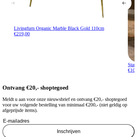
Livingfurn Organic Marble Black Gold 110cm
€
219,00
Star
€
10
Ontvang €20,- shoptegoed
Meldt u aan voor onze nieuwsbrief en ontvang €20,- shoptegoed
voor uw volgende bestelling van minimaal €200,- (niet geldig op
afgeprijsde items).
Inschrijven