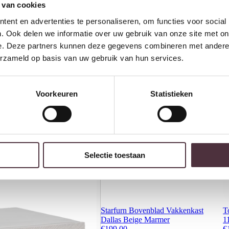
 van cookies
Gratis
thuis bezorgd boven 
2 jaar CBW
garantie
op me
ent en advertenties te personaliseren, om functies voor social
Ruim
2500m2 showroom
. Ook delen we informatie over uw gebruik van onze site met on
e. Deze partners kunnen deze gegevens combineren met andere i
erzameld op basis van uw gebruik van hun services.
Interessant voor jou
Voorkeuren
Statistieken
Selectie toestaan
Starfurn Bovenblad Vakkenkast
T
Dallas Beige Marmer
1
€
199,00
€