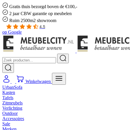
Gratis
thuis bezorgd boven de €100,-
2 jaar CBW
garantie
op meubelen
Ruim
2500m2 showroom
4.5
op
Google
Winkelwagen
UrbanSofa
Kasten
Tafels
Zitmeubels
Verlichting
Outdoor
Accessoires
Sale
Merken