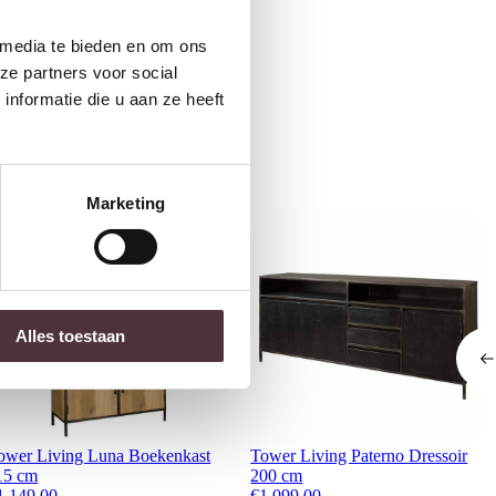
de €100,-
ubelen
 media te bieden en om ons
ze partners voor social
nformatie die u aan ze heeft
Marketing
Alles toestaan
ower Living Luna Boekenkast
Tower Living Paterno Dressoir
15 cm
200 cm
1.149,00
€
1.099,00