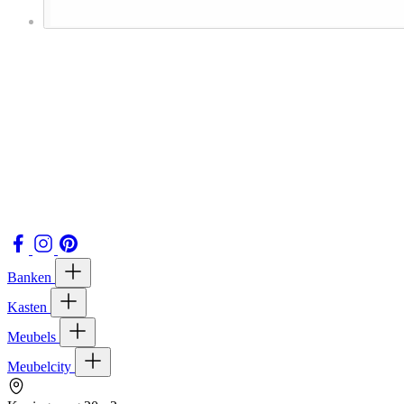
Banken
Kasten
Meubels
Meubelcity