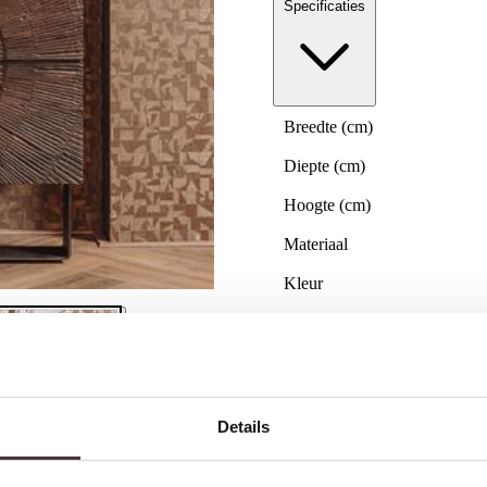
Specificaties
Breedte (cm)
Diepte (cm)
Hoogte (cm)
Materiaal
Kleur
Merk
Gemonteerd geleverd
Geadviseerd onderhoudsmidd
Details
Categorie