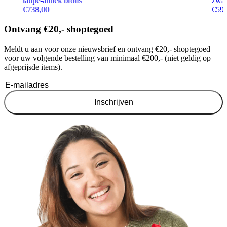
taupe-antiek brons
zwar
€
738,00
€
59
Ontvang €20,- shoptegoed
Meldt u aan voor onze nieuwsbrief en ontvang €20,- shoptegoed
voor uw volgende bestelling van minimaal €200,- (niet geldig op
afgeprijsde items).
Inschrijven