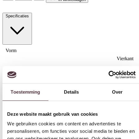
Specificaties
Vorm
Vierkant
Toestemming
Details
Over
Breedte (cm)
90 cm
Diepte (cm)
Deze website maakt gebruik van cookies
90 cm
We gebruiken cookies om content en advertenties te
Hoogte (cm)
personaliseren, om functies voor social media te bieden en
38 cm
om ons websiteverkeer te analyseren. Ook delen we
informatie over uw gebruik van onze site met onze
Materiaal
partners voor social media, adverteren en analyse. Deze
Mangohout
partners kunnen deze gegevens combineren met andere