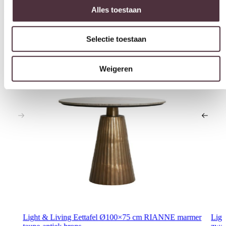
Selectie toestaan
Interessant voor jou
Weigeren
Light & Living Eettafel Ø100×75 cm RIANNE marmer
Ligh