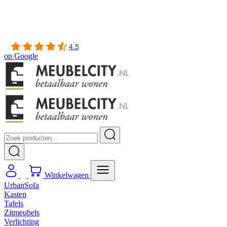
Gratis
thuis bezorgd boven de €100,-
2 jaar CBW
garantie
op meubelen
Ruim
2500m2 showroom
4.5
op
Google
Winkelwagen
UrbanSofa
Kasten
Tafels
Zitmeubels
Verlichting