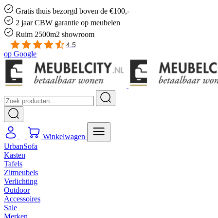
Gratis
thuis bezorgd boven de €100,-
2 jaar CBW
garantie
op meubelen
Ruim
2500m2 showroom
4.5
op
Google
Winkelwagen
UrbanSofa
Kasten
Tafels
Zitmeubels
Verlichting
Outdoor
Accessoires
Sale
Merken