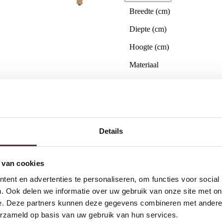
Breedte (cm)
Diepte (cm)
Hoogte (cm)
Materiaal
Kleur
Merk
Gemonteerd geleverd
Details
Geadviseerd onderhoudsmidd
Categorie
 van cookies
Collectie
ent en advertenties te personaliseren, om functies voor social
. Ook delen we informatie over uw gebruik van onze site met on
Gratis
thuis bezorgd boven 
e. Deze partners kunnen deze gegevens combineren met andere i
2 jaar CBW
garantie
op me
erzameld op basis van uw gebruik van hun services.