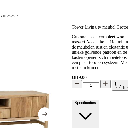
 cm acacia
Tower Living tv meubel Croto
Crotone is een compleet woonpr
massief Acacia hout. Het minima
de meubelen rust en elegantie u
unieke golvende patroon en de
kasten openen zich moeiteloos 
een push-to-open systeem. Met 
rust kan komen.
€
819,00
In
Specificaties