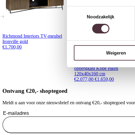
Toestemmingsselectie
Noodzakelijk
Richmond Interiors TV-meubel
Ironville gold
€
1.700,00
Weigeren
SHOWMODEL Van der Drift
opbergkast Kobe eiken
120x40x160 cm
Oorspronkelijke prij
Huidige pri
€
2.077,00
€
1.659,00
Ontvang €20,- shoptegoed
Meldt u aan voor onze nieuwsbrief en ontvang €20,- shoptegoed voor u