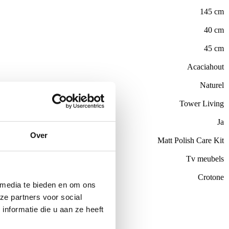
145 cm
40 cm
45 cm
Acaciahout
Naturel
Tower Living
Ja
Over
el
Matt Polish Care Kit
Tv meubels
Crotone
 media te bieden en om ons
ze partners voor social
de €100,-
nformatie die u aan ze heeft
ubelen