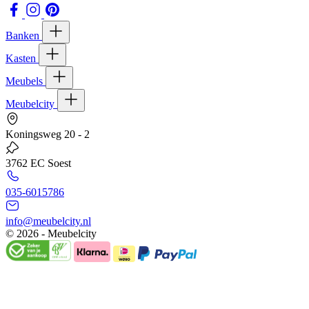
Banken
Kasten
Meubels
Meubelcity
Koningsweg 20 - 2
3762 EC Soest
035-6015786
info@meubelcity.nl
© 2026 - Meubelcity
Gratis shoptegoed ontvangen?