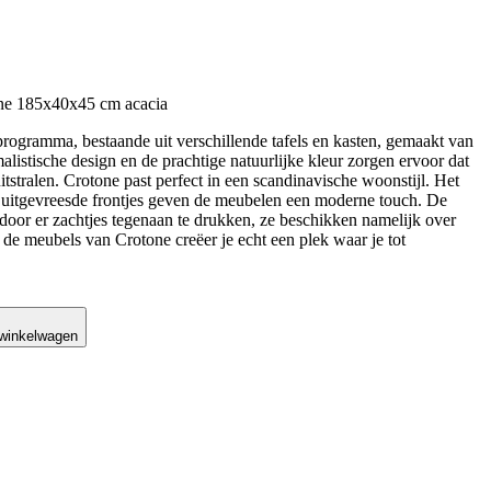
ne 185x40x45 cm acacia
ogramma, bestaande uit verschillende tafels en kasten, gemaakt van
listische design en de prachtige natuurlijke kleur zorgen ervoor dat
itstralen. Crotone past perfect in een scandinavische woonstijl. Het
 uitgevreesde frontjes geven de meubelen een moderne touch. De
door er zachtjes tegenaan te drukken, ze beschikken namelijk over
de meubels van Crotone creëer je echt een plek waar je tot
 winkelwagen