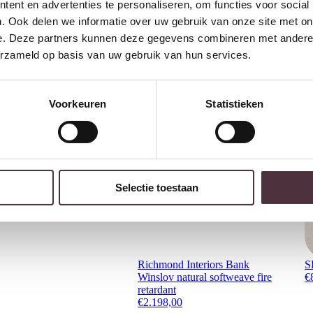
ent en advertenties te personaliseren, om functies voor social
2 jaar CBW
garantie
op me
. Ook delen we informatie over uw gebruik van onze site met on
Ruim
2500m2 showroom
e. Deze partners kunnen deze gegevens combineren met andere i
erzameld op basis van uw gebruik van hun services.
Interessant voor jou
Voorkeuren
Statistieken
Selectie toestaan
Richmond Interiors Bank
S
Winslov natural softweave fire
€
retardant
€
2.198,00