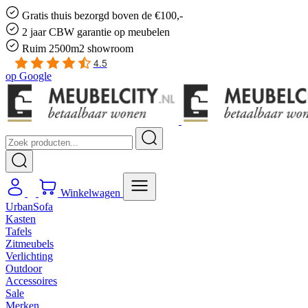
Gratis
thuis bezorgd boven de €100,-
2 jaar CBW
garantie
op meubelen
Ruim
2500m2 showroom
4.5
op
Google
Winkelwagen
UrbanSofa
Kasten
Tafels
Zitmeubels
Verlichting
Outdoor
Accessoires
Sale
Merken