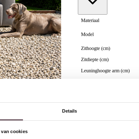
Materiaal
Model
Zithoogte (cm)
Zitdiepte (cm)
Leuninghoogte arm (cm)
Merk
Gemonteerd geleverd
Geadviseerd onderhoudsmidd
Details
Categorie
 van cookies
Gratis
thuis bezorgd boven 