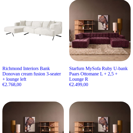
Richmond Interiors Bank
Starfurn MySofa Ruby U-bank
Donovan cream fusion 3-seater
Paars Ottomane L + 2,5 +
+ lounge left
Lounge R
€
2.768,00
€
2.499,00