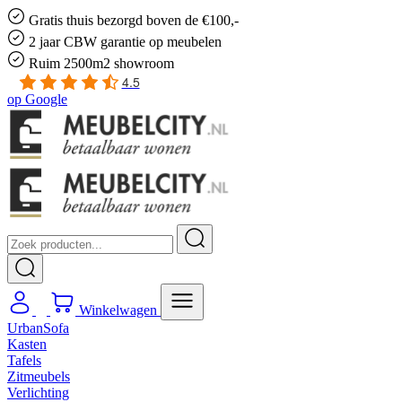
Gratis
thuis bezorgd boven de €100,-
2 jaar CBW
garantie
op meubelen
Ruim
2500m2 showroom
4.5
op
Google
Winkelwagen
UrbanSofa
Kasten
Tafels
Zitmeubels
Verlichting