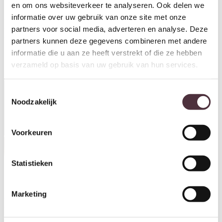
en om ons websiteverkeer te analyseren. Ook delen we
Starfurn MySofa Ruby U-bank
Starfurn MySofa Ruby U-bank
informatie over uw gebruik van onze site met onze
Camel Lounge L + 2,5 +
Beige Ottomane L + 2,5 +
Ottomane R
Lounge R
partners voor social media, adverteren en analyse. Deze
€
2.499,00
€
2.499,00
partners kunnen deze gegevens combineren met andere
informatie die u aan ze heeft verstrekt of die ze hebben
verzameld op basis van uw gebruik van hun services.
Toestemmingsselectie
Noodzakelijk
Voorkeuren
Statistieken
Starfurn MySofa Ruby U-bank
Starfurn MySofa Teddy 2,5 Zits
Beige Lounge L + 2,5 +
Velvet Beige
Marketing
Ottomane R
€
822,00
€
2.499,00