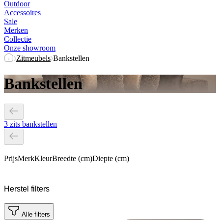
Outdoor
Accessoires
Sale
Merken
Collectie
Onze showroom
Zitmeubels
Bankstellen
Bankstellen
3 zits bankstellen
Prijs
Merk
Kleur
Breedte (cm)
Diepte (cm)
Herstel filters
Alle filters