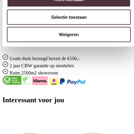
By-Boo
Selectie toestaan
Gemonteerd geleverd
Nee (handgrepen en/of poten nog monteren)
Weigeren
Geadviseerd onderhoudsmiddel
All in house Just enjoy 5 jaar vlek en constructie garantie
Gratis
thuis bezorgd boven de €100,-
2 jaar CBW
garantie
op meubelen
Ruim
2500m2 showroom
Interessant voor jou