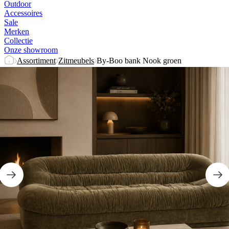
Outdoor
Accessoires
Sale
Merken
Collectie
Onze showroom
Assortiment
Zitmeubels
By-Boo bank Nook groen