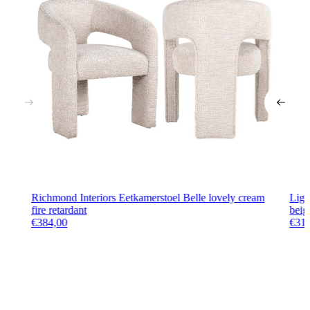
Richmond Interiors Eetkamerstoel Belle lovely cream
Lig
fire retardant
beig
€
384,00
€
31