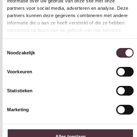
partners kunnen deze gegevens combineren met andere
Diepte (cm)
informatie die u aan ze heeft verstrekt of die ze hebben
96 cm
verzameld op basis van uw gebruik van hun services.
Hoogte (cm)
72 cm
Toestemmingsselectie
Materiaal
Noodzakelijk
Stof
Kleur
Voorkeuren
groen
Zithoogte (cm)
Statistieken
44 cm
Zitdiepte (cm)
Marketing
61 cm
Leuninghoogte arm (cm)
n.n.b.
Alles toestaan
Merk