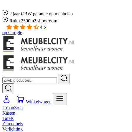
Gratis
thuis bezorgd boven de €100,-
2 jaar CBW
garantie
op meubelen
Ruim
2500m2 showroom
4.5
op
Google
Winkelwagen
UrbanSofa
Kasten
Tafels
Zitmeubels
Verlichting