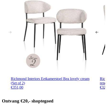
Richmond Interiors Eetkamerstoel Bea lovely cream
Rich
(Set of 2)
rene
€
351,00
€
32
Ontvang €20,- shoptegoed
Meldt u aan voor onze nieuwsbrief en ontvang €20,- shoptegoed