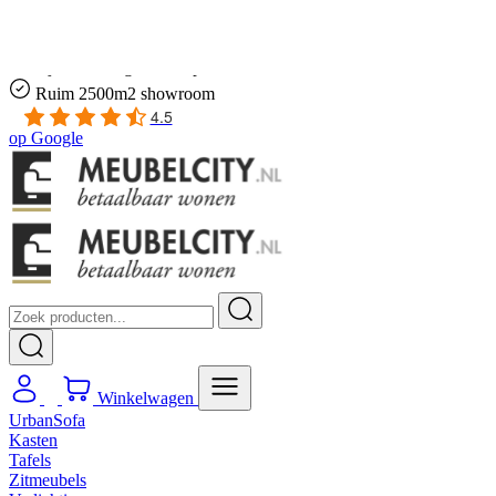
Gratis
thuis bezorgd boven de €100,-
2 jaar CBW
garantie
op meubelen
Ruim
2500m2 showroom
4.5
op
Google
Winkelwagen
UrbanSofa
Kasten
Tafels
Zitmeubels
Verlichting