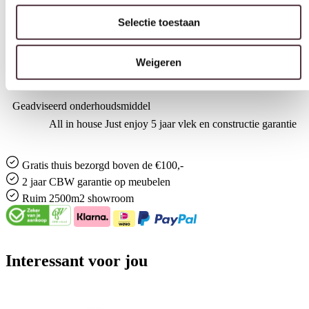
Merk
Weigeren
By-Boo
Gemonteerd geleverd
Nee (handgrepen en/of poten nog monteren)
Geadviseerd onderhoudsmiddel
All in house Just enjoy 5 jaar vlek en constructie garantie
Gratis
thuis bezorgd boven de €100,-
2 jaar CBW
garantie
op meubelen
Ruim
2500m2 showroom
Interessant voor jou