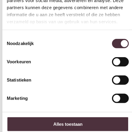
verzameld op basis van uw gebruik van hun services.
218 cm
Diepte (cm)
Toestemmingsselectie
96 cm
Noodzakelijk
Hoogte (cm)
72 cm
Voorkeuren
Materiaal
Stof
Statistieken
Kleur
Mustard
Marketing
Zithoogte (cm)
44 cm
Zitdiepte (cm)
Alles toestaan
61 cm
Leuninghoogte arm (cm)
Selectie toestaan
n.n.b.