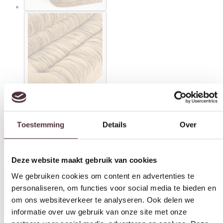
Toestemming
Details
Over
By-Boo bank Nook mustard
€
1.899,00
Deze website maakt gebruik van cookies
In winkelwagen
We gebruiken cookies om content en advertenties te
personaliseren, om functies voor social media te bieden en
Specificaties
om ons websiteverkeer te analyseren. Ook delen we
informatie over uw gebruik van onze site met onze
partners voor social media, adverteren en analyse. Deze
partners kunnen deze gegevens combineren met andere
informatie die u aan ze heeft verstrekt of die ze hebben
Breedte (cm)