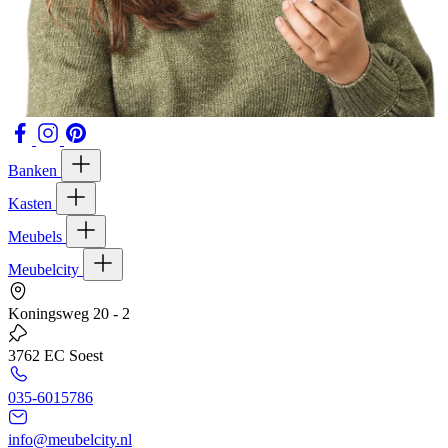
Banken
Kasten
Meubels
Meubelcity
Koningsweg 20 - 2
3762 EC Soest
035-6015786
info@meubelcity.nl
© 2026 - Meubelcity