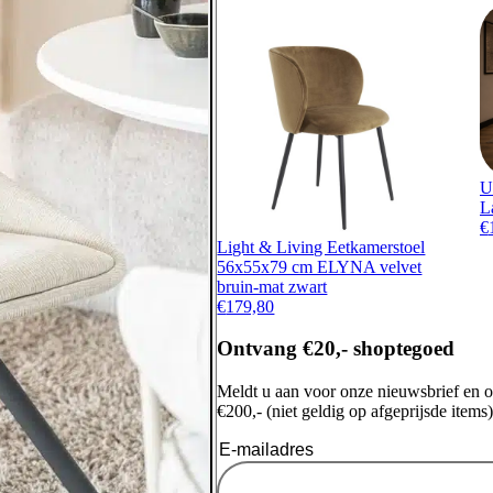
U
L
€
Light & Living Eetkamerstoel
56x55x79 cm ELYNA velvet
bruin-mat zwart
€
179,80
Ontvang €20,- shoptegoed
Meldt u aan voor onze nieuwsbrief en 
€200,- (niet geldig op afgeprijsde items)