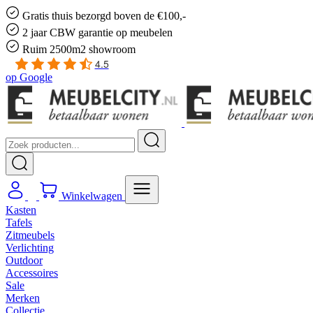
Gratis
thuis bezorgd boven de €100,-
2 jaar CBW
garantie
op meubelen
Ruim
2500m2 showroom
4.5
op
Google
Winkelwagen
Kasten
Tafels
Zitmeubels
Verlichting
Outdoor
Accessoires
Sale
Merken
Collectie