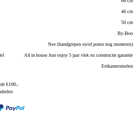
86 cm
46 cm
50 cm
By-Boo
Nee (handgrepen en/of poten nog monteren)
el
All in house Just enjoy 5 jaar vlek en constructie garantie
Eetkamerstoelen
de €100,-
ubelen