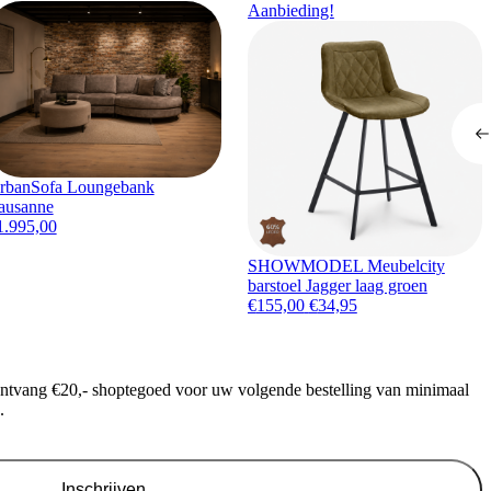
Aanbieding!
rbanSofa Loungebank
ausanne
1.995,00
SHOWMODEL Meubelcity
barstoel Jagger laag groen
Oorspronkelijke prijs was
Huidige prijs is: €3
€
155,00
€
34,95
ontvang €20,- shoptegoed voor uw volgende bestelling van minimaal
.
Inschrijven