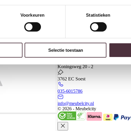
Voorkeuren
Statistieken
Banken
Kasten
Meubels
Selectie toestaan
Meubelcity
Koningsweg 20 - 2
3762 EC Soest
035-6015786
info@meubelcity.nl
© 2026 - Meubelcity