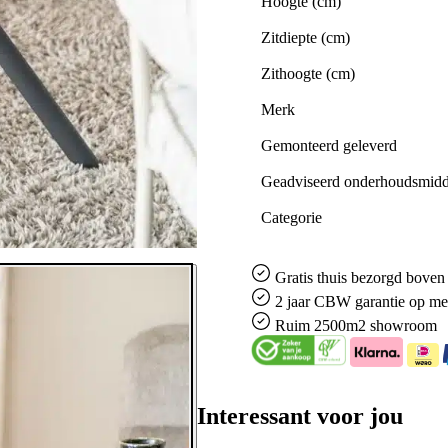
Hoogte (cm)
Zitdiepte (cm)
Zithoogte (cm)
Merk
Gemonteerd geleverd
Geadviseerd onderhoudsmidd
Categorie
Gratis
thuis bezorgd boven 
2 jaar CBW
garantie
op me
Ruim
2500m2 showroom
Interessant voor jou