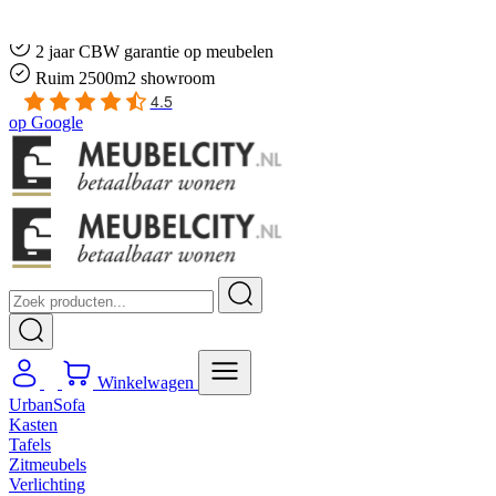
Gratis
thuis bezorgd boven de €100,-
2 jaar CBW
garantie
op meubelen
Ruim
2500m2 showroom
4.5
op
Google
Winkelwagen
UrbanSofa
Kasten
Tafels
Zitmeubels
Verlichting