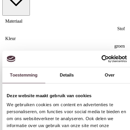
Materiaal
Stof
Kleur
groen
Breedte (cm)
Toestemming
Details
Over
18,5 cm
Diepte (cm)
65 cm
Deze website maakt gebruik van cookies
Hoogte (cm)
We gebruiken cookies om content en advertenties te
87 cm
personaliseren, om functies voor social media te bieden en
om ons websiteverkeer te analyseren. Ook delen we
Zitdiepte (cm)
informatie over uw gebruik van onze site met onze
42 cm
partners voor social media, adverteren en analyse. Deze
Zithoogte (cm)
partners kunnen deze gegevens combineren met andere