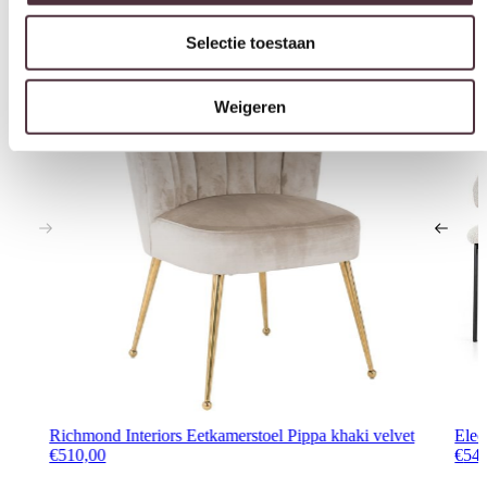
Interessant voor jou
Weigeren
Richmond Interiors Eetkamerstoel Pippa khaki velvet
Eleo
€
510,00
€
54