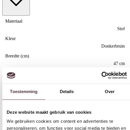
Materiaal
Stof
Kleur
Donkerbruin
Breedte (cm)
47 cm
Toestemming
Details
Over
Diepte (cm)
61 cm
Deze website maakt gebruik van cookies
Hoogte (cm)
88 cm
We gebruiken cookies om content en advertenties te
personaliseren, om functies voor social media te bieden en
Zitdiepte (cm)
om ons websiteverkeer te analyseren. Ook delen we
44 cm
informatie over uw gebruik van onze site met onze
Zithoogte (cm)
partners voor social media, adverteren en analyse. Deze