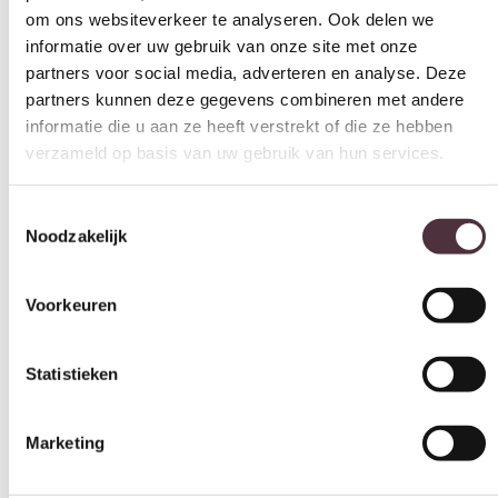
51 cm
partners kunnen deze gegevens combineren met andere
informatie die u aan ze heeft verstrekt of die ze hebben
Merk
verzameld op basis van uw gebruik van hun services.
Tower Living
Gemonteerd geleverd
Toestemmingsselectie
Nee (handgrepen en/of poten nog monteren)
Noodzakelijk
Geadviseerd onderhoudsmiddel
All in house Just enjoy 5 jaar vlek en constructie garantie
Voorkeuren
Categorie
Eetkamerstoelen
Statistieken
Gratis
thuis bezorgd boven de €100,-
Marketing
2 jaar CBW
garantie
op meubelen
Ruim
2500m2 showroom
Alles toestaan