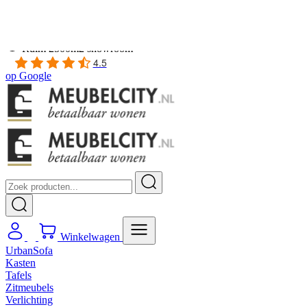
Gratis
thuis bezorgd boven de €100,-
2 jaar CBW
garantie
op meubelen
Ruim
2500m2 showroom
4.5
op
Google
Winkelwagen
UrbanSofa
Kasten
Tafels
Zitmeubels
Verlichting