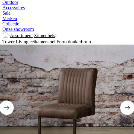
Outdoor
Accessoires
Sale
Merken
Collectie
Onze showroom
Assortiment
Zitmeubels
Tower Living eetkamerstoel Ferro donkerbruin