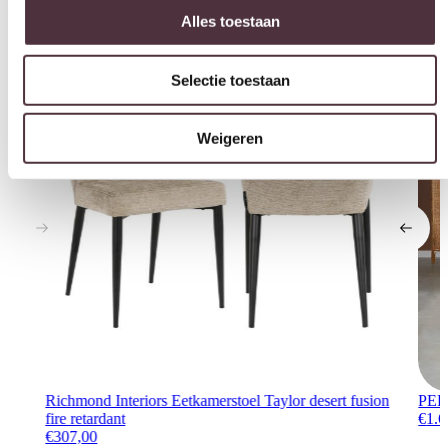
Interessant voor jou
Selectie toestaan
Weigeren
Richmond Interiors Eetkamerstoel Taylor desert fusion
PEPP
fire retardant
€
1.6
€
307,00