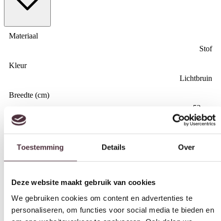
Materiaal
Stof
Kleur
Lichtbruin
Breedte (cm)
52 cm
Toestemming
Details
Over
Diepte (cm)
61 cm
Deze website maakt gebruik van cookies
Hoogte (cm)
88 cm
We gebruiken cookies om content en advertenties te
personaliseren, om functies voor social media te bieden en
Zitdiepte (cm)
om ons websiteverkeer te analyseren. Ook delen we
44 cm
informatie over uw gebruik van onze site met onze
Zithoogte (cm)
partners voor social media, adverteren en analyse. Deze