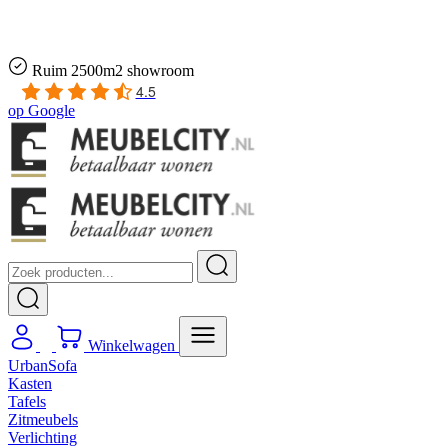
Gratis
thuis bezorgd boven de €100,-
2 jaar CBW
garantie
op meubelen
Ruim
2500m2 showroom
4.5
op
Google
Winkelwagen
UrbanSofa
Kasten
Tafels
Zitmeubels
Verlichting