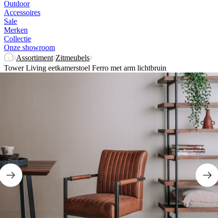
Outdoor
Accessoires
Sale
Merken
Collectie
Onze showroom
Assortiment
Zitmeubels
Tower Living eetkamerstoel Ferro met arm lichtbruin