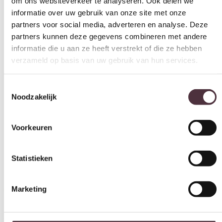
51 cm
partners kunnen deze gegevens combineren met andere
informatie die u aan ze heeft verstrekt of die ze hebben
Armhoogte (cm)
verzameld op basis van uw gebruik van hun services.
67 cm
Armleuningen
Toestemmingsselectie
Ja
Noodzakelijk
Merk
Tower Living
Voorkeuren
Gemonteerd geleverd
Nee (handgrepen en/of poten nog monteren)
Statistieken
Gratis
thuis bezorgd boven de €100,-
Marketing
2 jaar CBW
garantie
op meubelen
Ruim
2500m2 showroom
Alles toestaan