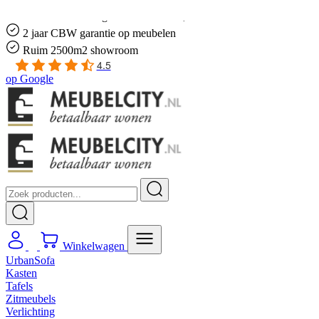
Gratis
thuis bezorgd boven de €100,-
2 jaar CBW
garantie
op meubelen
Ruim
2500m2 showroom
4.5
op
Google
Winkelwagen
UrbanSofa
Kasten
Tafels
Zitmeubels
Verlichting