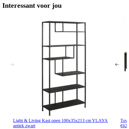
Interessant voor jou
Light & Living Kast open 100x35x213 cm YLAYA
Towe
antiek zwart
€
62