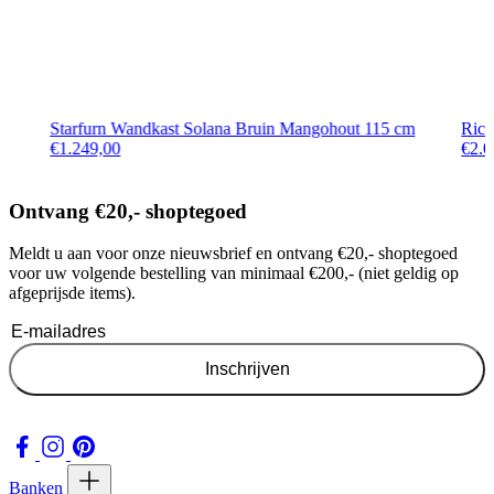
Starfurn Wandkast Solana Bruin Mangohout 115 cm
Rich
€
1.249,00
€
2.0
Ontvang €20,- shoptegoed
Meldt u aan voor onze nieuwsbrief en ontvang €20,- shoptegoed
voor uw volgende bestelling van minimaal €200,- (niet geldig op
afgeprijsde items).
Inschrijven
Banken