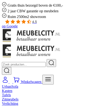
Gratis
thuis bezorgd boven de €100,-
2 jaar CBW
garantie
op meubelen
Ruim
2500m2 showroom
4.5
op
Google
Winkelwagen
UrbanSofa
Kasten
Tafels
Zitmeubels
Verlichting