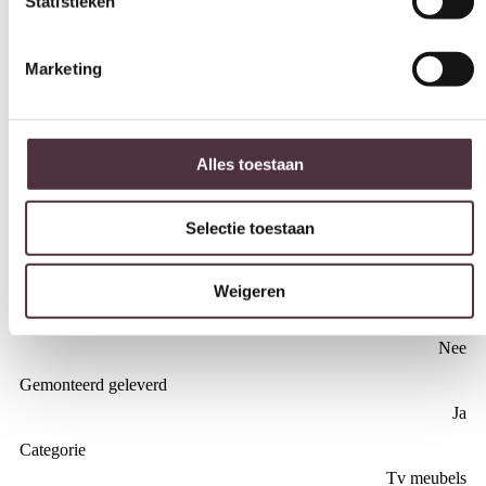
Marketing
Eiken, Eiken fineer
Breedte (cm)
180 cm
Alles toestaan
Diepte (cm)
42 cm
Selectie toestaan
Hoogte (cm)
90 cm
Weigeren
Merk
Eleonora
Legplanken achter de deuren
Nee
Gemonteerd geleverd
Ja
Categorie
Tv meubels