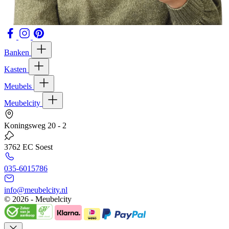
Banken
Kasten
Meubels
Meubelcity
Koningsweg 20 - 2
3762 EC Soest
035-6015786
info@meubelcity.nl
© 2026 - Meubelcity