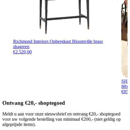
Richmond Interiors Opbergkast Bloomville brass
shagreen
€
2.520,00
SHO
88x
€
85
Ontvang €20,- shoptegoed
Meldt u aan voor onze nieuwsbrief en ontvang €20,- shoptegoed
voor uw volgende bestelling van minimaal €200,- (niet geldig op
afgeprijsde items).