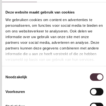
Deze website maakt gebruik van cookies
We gebruiken cookies om content en advertenties te
personaliseren, om functies voor social media te bieden en
om ons websiteverkeer te analyseren. Ook delen we
informatie over uw gebruik van onze site met onze
partners voor social media, adverteren en analyse. Deze
Eleonora dressoir Milo 180x42x90 cm eiken naturel
partners kunnen deze gegevens combineren met andere
€
1.199,00
informatie die u aan ze heeft verstrekt of die ze hebben
verzameld op basis van uw gebruik van hun services.
In winkelwagen
Toestemmingsselectie
Specificaties
Noodzakelijk
Voorkeuren
Kleur
Statistieken
Naturel
Materiaal