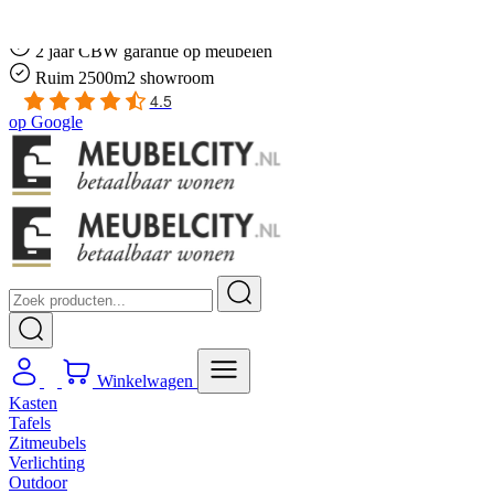
Gratis
thuis bezorgd boven de €100,-
2 jaar CBW
garantie
op meubelen
Ruim
2500m2 showroom
4.5
op
Google
Winkelwagen
Kasten
Tafels
Zitmeubels
Verlichting
Outdoor