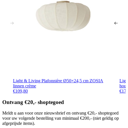
Light & Living Plafonnière Ø50×24,5 cm ZOSIA
Lig
linnen crème
hout
€
109,80
€
17
Ontvang €20,- shoptegoed
Meldt u aan voor onze nieuwsbrief en ontvang €20,- shoptegoed
voor uw volgende bestelling van minimaal €200,- (niet geldig op
afgeprijsde items).