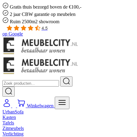
Gratis
thuis bezorgd boven de €100,-
2 jaar CBW
garantie
op meubelen
Ruim
2500m2 showroom
4.5
op
Google
Winkelwagen
UrbanSofa
Kasten
Tafels
Zitmeubels
Verlichting