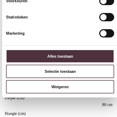
Voorkeuren
In winkelwagen
Statistieken
Specificaties
Marketing
Materiaal
Alles toestaan
Dennenhout fineer, Stof
Kleur
Selectie toestaan
Beige Mantz
Breedte (cm)
Weigeren
80 cm
Diepte (cm)
80 cm
Hoogte (cm)