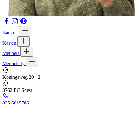
Banken
Kasten
Meubels
Meubelcity
Koningsweg 20 - 2
3762 EC Soest
035-6015786
info@meubelcity.nl
© 2026 - Meubelcity