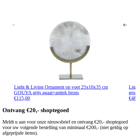
Light & Living Ornament op voet 25x10x35 cm
Ligh
GOUYA grijs agaat+antiek brons
groe
€
115,00
€
48
Ontvang €20,- shoptegoed
Meldt u aan voor onze nieuwsbrief en ontvang €20,- shoptegoed
voor uw volgende bestelling van minimaal €200,- (niet geldig op
afgeprijsde items).