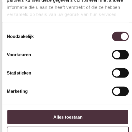
In winkelwagen
Toestemmingsselectie
Noodzakelijk
Specificaties
Voorkeuren
Statistieken
Materiaal
Dennenhout fineer, Stof
Marketing
Kleur
Taupe Mantz
Breedte (cm)
Alles toestaan
80 cm
Diepte (cm)
Selectie toestaan
80 cm
Hoogte (cm)
Weigeren