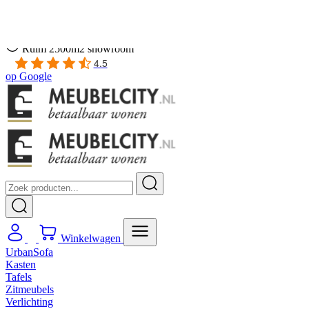
Gratis
thuis bezorgd boven de €100,-
2 jaar CBW
garantie
op meubelen
Ruim
2500m2 showroom
4.5
op
Google
Winkelwagen
UrbanSofa
Kasten
Tafels
Zitmeubels
Verlichting