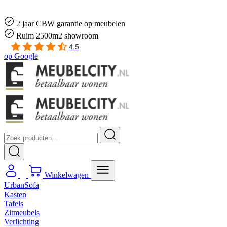
Gratis
thuis bezorgd boven de €100,-
2 jaar CBW
garantie
op meubelen
Ruim
2500m2 showroom
4.5
op
Google
Winkelwagen
UrbanSofa
Kasten
Tafels
Zitmeubels
Verlichting