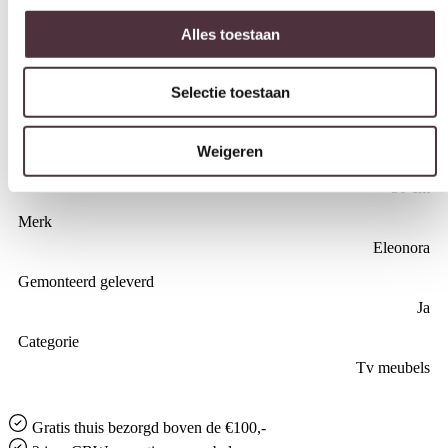
Eiken, Eiken fineer
Breedte (cm)
Selectie toestaan
264 cm
Diepte (cm)
Weigeren
47 cm
Hoogte (cm)
50 cm
Merk
Eleonora
Gemonteerd geleverd
Ja
Categorie
Tv meubels
Gratis
thuis bezorgd boven de €100,-