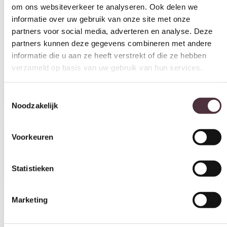
informatie over uw gebruik van onze site met onze
partners voor social media, adverteren en analyse. Deze
partners kunnen deze gegevens combineren met andere
informatie die u aan ze heeft verstrekt of die ze hebben
verzameld op basis van uw gebruik van hun services.
Eleonora tv meubel Jake 264x47x50 cm eiken naturel
Toestemmingsselectie
€
1.199,00
Noodzakelijk
In winkelwagen
Voorkeuren
Specificaties
Statistieken
Marketing
Kleur
Naturel
Materiaal
Alles toestaan