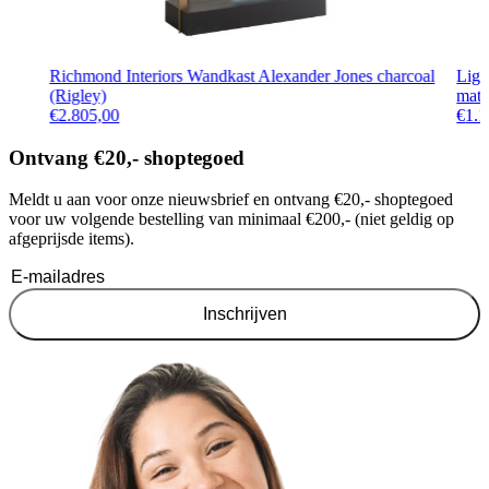
Richmond Interiors Wandkast Alexander Jones charcoal
Lig
(Rigley)
mat 
€
2.805,00
€
1.1
Ontvang €20,- shoptegoed
Meldt u aan voor onze nieuwsbrief en ontvang €20,- shoptegoed
voor uw volgende bestelling van minimaal €200,- (niet geldig op
afgeprijsde items).
Inschrijven