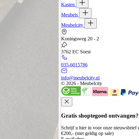
Kasten
Meubels
Meubelcity
Koningsweg 20 - 2
3762 EC Soest
035-6015786
info@meubelcity.nl
© 2026 - Meubelcity
Gratis shoptegoed ontvangen?
Schrijf u hier in voor onze nieuwsbrie
€200,- (niet geldig op sale)
E-mailadres