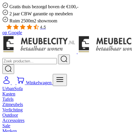
Gratis
thuis bezorgd boven de €100,-
2 jaar CBW
garantie
op meubelen
Ruim
2500m2 showroom
4.5
op
Google
Winkelwagen
UrbanSofa
Kasten
Tafels
Zitmeubels
Verlichting
Outdoor
Accessoires
Sale
Merken