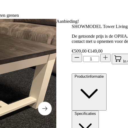
en grenen
Aanbieding!
SHOWMODEL Tower Living sa
De getoonde prijs is de OPHAA
contact met u opnemen voor de
Oorspronkelijke prijs 
Huidige prijs 
€
509,00
€
149,00
In
Productinformatie
Specificaties