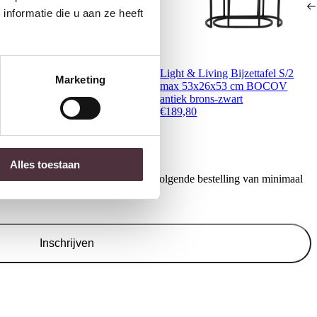
nformatie die u aan ze heeft
ight & Living Bijzettafel
Light & Living Bijzettafel S/2
Marketing
0x60x41 cm ABALA koper-
max 53x26x53 cm BOCOV
rons
antiek brons-zwart
299,80
€
189,80
Alles toestaan
ontvang €20,- shoptegoed voor uw volgende bestelling van minimaal
.
Inschrijven