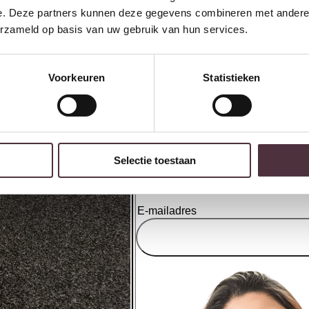
e. Deze partners kunnen deze gegevens combineren met andere i
erzameld op basis van uw gebruik van hun services.
Richmond Interiors Bijzettafel
L
Voorkeuren
Statistieken
Willox beige including glass
6
€
523,00
b
€
Ontvang €20,- shoptegoed
Selectie toestaan
Meldt u aan voor onze nieuwsbrief en 
€200,- (niet geldig op afgeprijsde items)