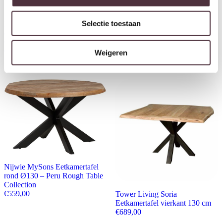
rond Ø150 – Peru Rough Table
Collection
€
649,00
Selectie toestaan
Nijwie MySons Eetkamertafel
ovaal 210 – Peru Rough Table
Collection
€
839,00
Weigeren
Nijwie MySons Eetkamertafel
rond Ø130 – Peru Rough Table
Collection
€
559,00
Tower Living Soria
Eetkamertafel vierkant 130 cm
€
689,00