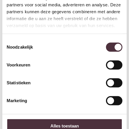
partners voor social media, adverteren en analyse. Deze
partners kunnen deze gegevens combineren met andere
informatie die u aan ze heeft verstrekt of die ze hebben
verzameld op basis van uw gebruik van hun services.
Toestemmingsselectie
Nijwie MySons Eetkamertafel
Nijwie MySons Eetkamertafel
Noodzakelijk
ovaal 180 – Peru Rough Table
ovaal 240 – Peru Rough Table
Collection
Collection
€
649,00
€
979,00
Voorkeuren
Statistieken
Marketing
Alles toestaan
Nijwie MySons Eetkamertafel