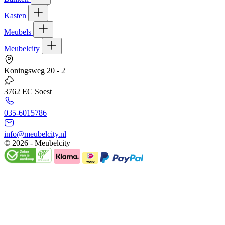
Kasten
Meubels
Meubelcity
Koningsweg 20 - 2
3762 EC Soest
035-6015786
info@meubelcity.nl
© 2026 - Meubelcity
Gratis shoptegoed ontvangen?
Schrijf u hier in voor onze nieuwsbrief en ontvang €20,- shoptegoed
op uw volgende bestelling vanaf €200,- (niet geldig op sale)