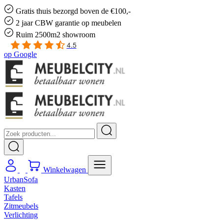
Gratis
thuis bezorgd boven de €100,-
2 jaar CBW
garantie
op meubelen
Ruim
2500m2 showroom
4.5
op
Google
Winkelwagen
UrbanSofa
Kasten
Tafels
Zitmeubels
Verlichting