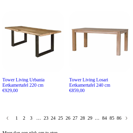
Tower Living Urbania
Tower Living Losari
Eetkamertafel 220 cm
Eetkamertafel 240 cm
€
929,00
€
859,00
1
2
3
…
23
24
25
26
27
28
29
…
84
85
86
Meer dan een plek om te eten…