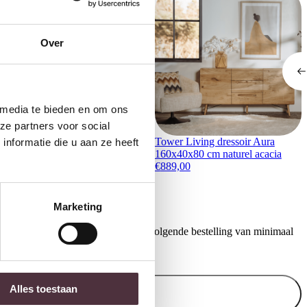
Over
 media te bieden en om ons
ze partners voor social
ower Living opbergkast Amalfi
Tower Living dressoir Aura
nformatie die u aan ze heeft
20x42x160 cm white wash
160x40x80 cm naturel acacia
iken
€
889,00
1.449,00
Marketing
ontvang €20,- shoptegoed voor uw volgende bestelling van minimaal
.
Alles toestaan
Inschrijven