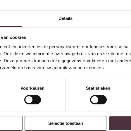
Details
 van cookies
ent en advertenties te personaliseren, om functies voor social
. Ook delen we informatie over uw gebruik van onze site met on
Nachtkastje Air Solid XS 1 lade /
T
e. Deze partners kunnen deze gegevens combineren met andere i
Massief acacia
1
erzameld op basis van uw gebruik van hun services.
€
129,95
e
€
Ontvang €20,- shoptegoed
Voorkeuren
Statistieken
Meldt u aan voor onze nieuwsbrief en 
€200,- (niet geldig op afgeprijsde items)
Selectie toestaan