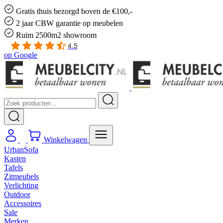
Gratis
thuis bezorgd boven de €100,-
2 jaar CBW
garantie
op meubelen
Ruim
2500m2 showroom
4.5
op
Google
Winkelwagen
UrbanSofa
Kasten
Tafels
Zitmeubels
Verlichting
Outdoor
Accessoires
Sale
Merken