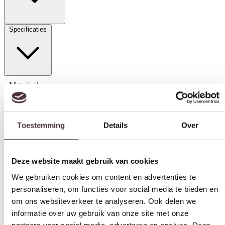
Specificaties
Materiaal
Toestemming
Details
Over
Leer, Stof
Model
Deze website maakt gebruik van cookies
2,5 zitsbank, 2-zitsbank, 3-zitsbank, Bankstel
We gebruiken cookies om content en advertenties te
Zithoogte (cm)
personaliseren, om functies voor social media te bieden en
46 cm
om ons websiteverkeer te analyseren. Ook delen we
informatie over uw gebruik van onze site met onze
Zitdiepte (cm)
partners voor social media, adverteren en analyse. Deze
52 cm, 62 cm
partners kunnen deze gegevens combineren met andere
Leuninghoogte arm (cm)
informatie die u aan ze heeft verstrekt of die ze hebben
68 cm
verzameld op basis van uw gebruik van hun services.