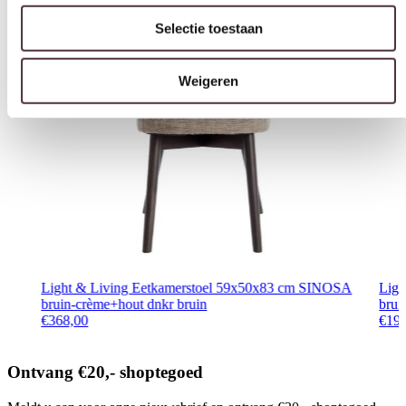
Weigeren
Light & Living Eetkamerstoel 59x50x83 cm SINOSA
Ligh
bruin-crème+hout dnkr bruin
brui
€
368,00
€
19
Ontvang €20,- shoptegoed