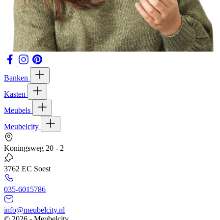
Banken
Kasten
Meubels
Meubelcity
Koningsweg 20 - 2
3762 EC Soest
035-6015786
info@meubelcity.nl
© 2026 - Meubelcity