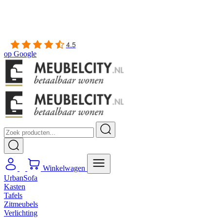
Gratis
thuis bezorgd boven de €100,-
2 jaar CBW
garantie
op meubelen
Ruim
2500m2 showroom
4.5
op
Google
Winkelwagen
UrbanSofa
Kasten
Tafels
Zitmeubels
Verlichting