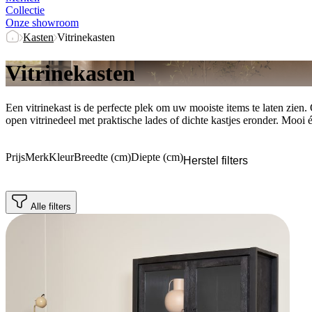
Collectie
Onze showroom
Kasten
Vitrinekasten
Vitrinekasten
Een vitrinekast is de perfecte plek om uw mooiste items te laten zien.
open vitrinedeel met praktische lades of dichte kastjes eronder. Mooi é
Prijs
Merk
Kleur
Breedte (cm)
Diepte (cm)
Herstel filters
Alle filters