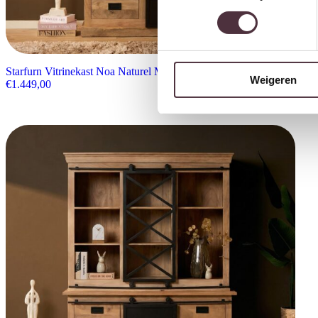
Starfurn Vitrinekast Noa Naturel Mangohout 160 cm
Weigeren
€
1.449,00