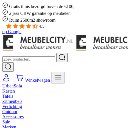
Gratis
thuis bezorgd boven de €100,-
2 jaar CBW
garantie
op meubelen
Ruim
2500m2 showroom
4.5
op
Google
Winkelwagen
UrbanSofa
Kasten
Tafels
Zitmeubels
Verlichting
Outdoor
Accessoires
Sale
Merken