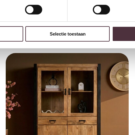
Starfurn Vitrinekast Fresno Naturel Mangohout 200 cm
Selectie toestaan
€
1.699,00