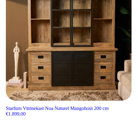
Starfurn Vitrinekast Noa Naturel Mangohout 200 cm
€
1.899,00