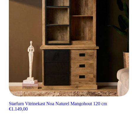
Starfurn Vitrinekast Noa Naturel Mangohout 120 cm
€
1.149,00