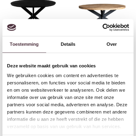
Livingfurn Jesper Round Black
Livingfurn Sturdy Oval 160cm
Toestemming
Details
Over
130cm
€
649,00
€
489,00
Deze website maakt gebruik van cookies
We gebruiken cookies om content en advertenties te
personaliseren, om functies voor social media te bieden
en om ons websiteverkeer te analyseren. Ook delen we
informatie over uw gebruik van onze site met onze
partners voor social media, adverteren en analyse. Deze
partners kunnen deze gegevens combineren met andere
informatie die u aan ze heeft verstrekt of die ze hebben
Livingfurn Marble Oval Spider
Black 180cm
verzameld op basis van uw gebruik van hun services.
€
989,00
Livingfurn Sturdy Oval 180cm