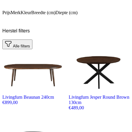
Prijs
Merk
Kleur
Breedte (cm)
Diepte (cm)
Herstel filters
Alle filters
Livingfurn Beaunan 240cm
Livingfurn Jesper Round Brown
€
899,00
130cm
€
489,00