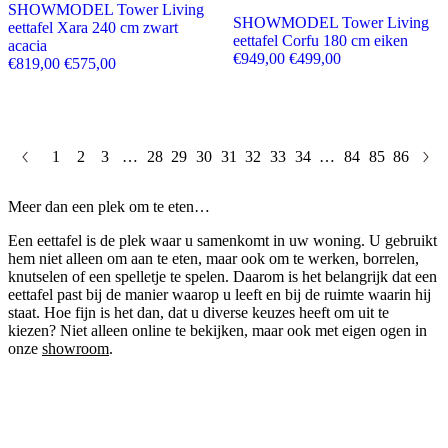
SHOWMODEL Tower Living
SHOWMODEL Tower Living
eettafel Xara 240 cm zwart
eettafel Corfu 180 cm eiken
acacia
Oorspronkelijke prijs wa
Huidige prijs is:
€
949,00
€
499,00
Oorspronkelijke prijs was: €819,00.
Huidige prijs is: €575,00.
€
819,00
€
575,00
1
2
3
…
28
29
30
31
32
33
34
…
84
85
86
Meer dan een plek om te eten…
Een eettafel is de plek waar u samenkomt in uw woning. U gebruikt
hem niet alleen om aan te eten, maar ook om te werken, borrelen,
knutselen of een spelletje te spelen. Daarom is het belangrijk dat een
eettafel past bij de manier waarop u leeft en bij de ruimte waarin hij
staat. Hoe fijn is het dan, dat u diverse keuzes heeft om uit te
kiezen? Niet alleen online te bekijken, maar ook met eigen ogen in
onze
showroom
.