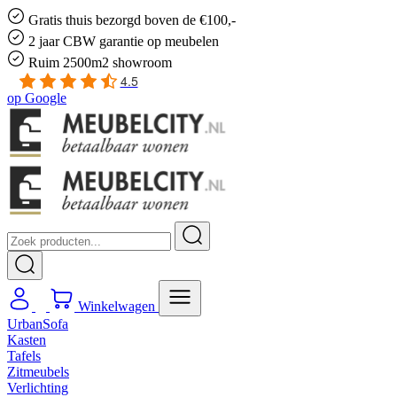
Gratis
thuis bezorgd boven de €100,-
2 jaar CBW
garantie
op meubelen
Ruim
2500m2 showroom
4.5
op
Google
Winkelwagen
UrbanSofa
Kasten
Tafels
Zitmeubels
Verlichting