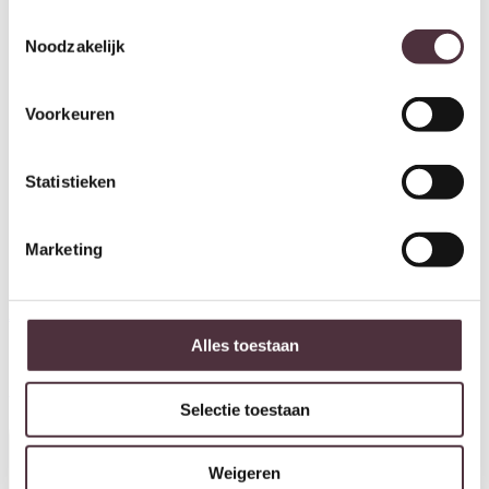
€
699,00
Toestemmingsselectie
Noodzakelijk
Voorkeuren
Statistieken
Marketing
Livingfurn Kala Oval Spider
240 cm
€
849,00
Livingfurn Sturdy U 160×90 cm
€
499,00
Alles toestaan
Aanbieding!
Aanbieding!
Selectie toestaan
Weigeren