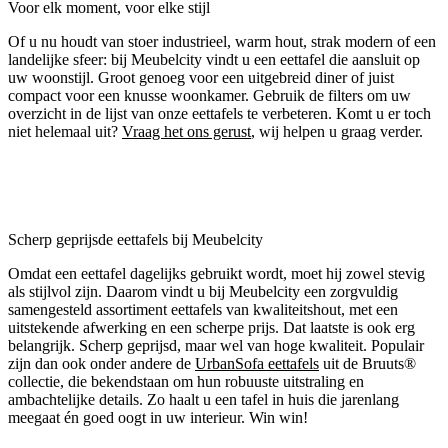
Voor elk moment, voor elke stijl
Of u nu houdt van stoer industrieel, warm hout, strak modern of een
landelijke sfeer: bij Meubelcity vindt u een eettafel die aansluit op
uw woonstijl. Groot genoeg voor een uitgebreid diner of juist
compact voor een knusse woonkamer. Gebruik de filters om uw
overzicht in de lijst van onze eettafels te verbeteren. Komt u er toch
niet helemaal uit?
Vraag het ons gerust
, wij helpen u graag verder.
Scherp geprijsde eettafels bij Meubelcity
Omdat een eettafel dagelijks gebruikt wordt, moet hij zowel stevig
als stijlvol zijn. Daarom vindt u bij Meubelcity een zorgvuldig
samengesteld assortiment eettafels van kwaliteitshout, met een
uitstekende afwerking en een scherpe prijs. Dat laatste is ook erg
belangrijk. Scherp geprijsd, maar wel van hoge kwaliteit. Populair
zijn dan ook onder andere de
UrbanSofa eettafels
uit de Bruuts®
collectie, die bekendstaan om hun robuuste uitstraling en
ambachtelijke details. Zo haalt u een tafel in huis die jarenlang
meegaat én goed oogt in uw interieur. Win win!